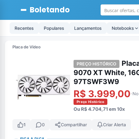
Boletando
Recentes
Populares
Lançamentos
Notebooks
Placa de Vídeo
Plac
PREÇO HISTÓRICO
9070 XT White, 16G
97TSWF3W9
R$ 3.999,00
No
-
Preço Histórico
Ou R$ 4.704,71 em 10x
1
0
Compartilhar
Criar Alerta
FICA A DICA