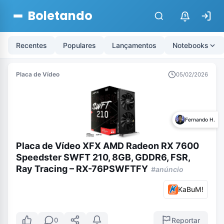
Boletando
$
Recentes
Populares
Lançamentos
Notebooks
Placa de Vídeo
05/02/2026
Fernando H.
Placa de Vídeo XFX AMD Radeon RX 7600
Speedster SWFT 210, 8GB, GDDR6, FSR,
Ray Tracing – RX-76PSWFTFY
#anúncio
KaBuM!
Reportar
0