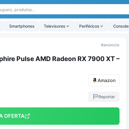
Smartphones
Televisores
Periféricos
Console
#anúncio
pphire Pulse AMD Radeon RX 7900 XT –
B
Amazon
Reportar
A OFERTA