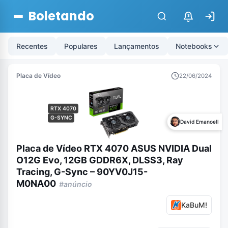
Boletando
$
Recentes
Populares
Lançamentos
Notebooks
Placa de Vídeo
22/06/2024
RTX 4070
G-SYNC
David Emanoell
Placa de Vídeo RTX 4070 ASUS NVIDIA Dual
O12G Evo, 12GB GDDR6X, DLSS3, Ray
Tracing, G-Sync – 90YV0J15-
M0NA00
#anúncio
KaBuM!