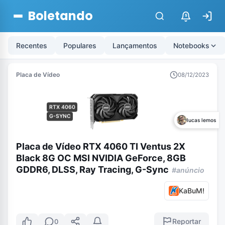
Boletando
$
Recentes
Populares
Lançamentos
Notebooks
Placa de Vídeo
08/12/2023
RTX 4060
G-SYNC
lucas lemos
Placa de Vídeo RTX 4060 TI Ventus 2X
Black 8G OC MSI NVIDIA GeForce, 8GB
GDDR6, DLSS, Ray Tracing, G-Sync
#anúncio
KaBuM!
Reportar
0