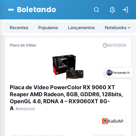
Boletando
$
Recentes
Populares
Lançamentos
Notebooks
Placa de Vídeo
02/12/2025
Fernando H.
Placa de Vídeo PowerColor RX 9060 XT
Reaper AMD Radeon, 8GB, GDDR6, 128bits,
OpenGL 4.6, RDNA 4 – RX9060XT 8G-
A
#anúncio
KaBuM!