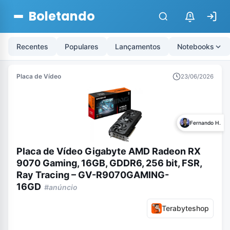
Boletando
$
Recentes
Populares
Lançamentos
Notebooks
Placa de Vídeo
23/06/2026
Fernando H.
Placa de Vídeo Gigabyte AMD Radeon RX
9070 Gaming, 16GB, GDDR6, 256 bit, FSR,
Ray Tracing – GV-R9070GAMING-
16GD
#anúncio
Terabyteshop