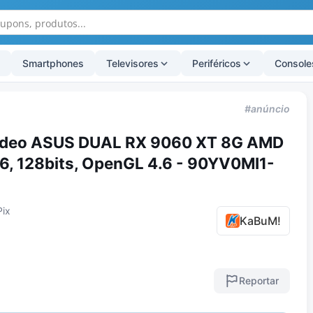
Smartphones
Televisores
Periféricos
Console
#anúncio
Vídeo ASUS DUAL RX 9060 XT 8G AMD
, 128bits, OpenGL 4.6 - 90YV0MI1-
Pix
KaBuM!
Reportar