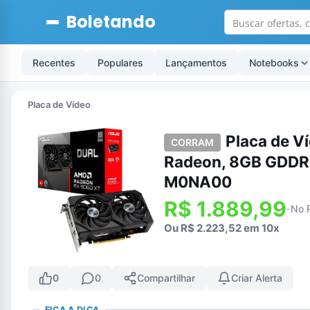
Boletando
Recentes
Populares
Lançamentos
Notebooks
Placa de Vídeo
Placa de 
CORRAM
Radeon, 8GB GDDR6
M0NA00
R$ 1.889,99
No 
-
Ou R$ 2.223,52 em 10x
0
0
Compartilhar
Criar Alerta
FICA A DICA