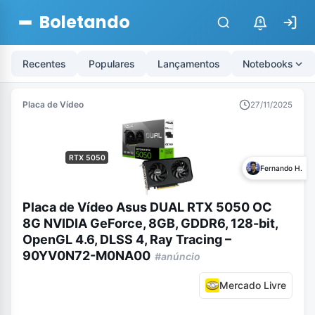
Boletando
$
Recentes
Populares
Lançamentos
Notebooks
Placa de Vídeo
27/11/2025
RTX 5050
Fernando H.
Placa de Vídeo Asus DUAL RTX 5050 OC
8G NVIDIA GeForce, 8GB, GDDR6, 128-bit,
OpenGL 4.6, DLSS 4, Ray Tracing –
90YV0N72-M0NA00
#anúncio
Mercado Livre