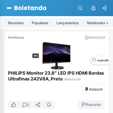
Boletando
$
Recentes
Populares
Lançamentos
Notebooks
Periféricos
04/04/2024
IPS
angelo88
PHILIPS Monitor 23,8″ LED IPS HDMI Bordas
Ultrafinas 242V8A, Preto
#anúncio
Amazon
Reportar
0