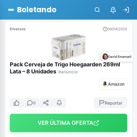
Boletando
$
Diversos
09/04/2025
David Emanoell
Pack Cerveja de Trigo Hoegaarden 269ml
Lata – 8 Unidades
#anúncio
Amazon
Reportar
0
VER ÚLTIMA OFERTA