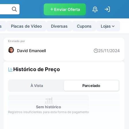
Enviar Oferta
$
s
Placas de Vídeo
Diversas
Cupons
Lojas
David Emanoell
25/11/2024
Histórico de Preço
À Vista
Parcelado
Sem histórico
Registros insuficientes para esta forma de pagamento