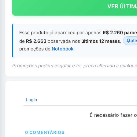
VER ÚLTIM
Esse produto já apareceu por apenas
R$ 2.260 parce
ati
de
R$ 2.663
observada nos
últimos 12 meses
.
promoções de
Notebook
.
Promoções podem esgotar e ter preço alterado a qualq
Login
É necessário fazer 
0
COMENTÁRIOS