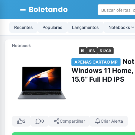
Boletando
Recentes
Populares
Lançamentos
Notebooks
Notebook
i5
IPS
512GB
Not
APENAS CARTÃO MP
Windows 11 Home, I
15.6” Full HD IPS
2
0
Compartilhar
Criar Alerta