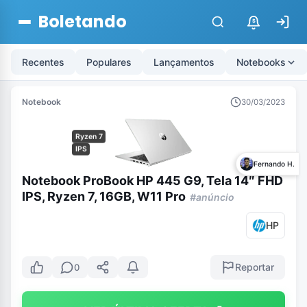
Boletando
$
Recentes
Populares
Lançamentos
Notebooks
Notebook
30/03/2023
Ryzen 7
IPS
Fernando H.
Notebook ProBook HP 445 G9, Tela 14″ FHD
IPS, Ryzen 7, 16GB, W11 Pro
#anúncio
HP
Reportar
0