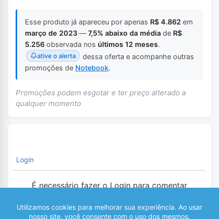
Esse produto já apareceu por apenas
R$ 4.862
em
março de 2023
—
7,5% abaixo da média
de
R$
5.256
observada nos
últimos 12 meses
.
ative o alerta
dessa oferta e acompanhe outras
promoções de
Notebook
.
Promoções podem esgotar e ter preço alterado a
qualquer momento
Login
É necessário fazer o Login para comentar
0
COMENTÁRIOS