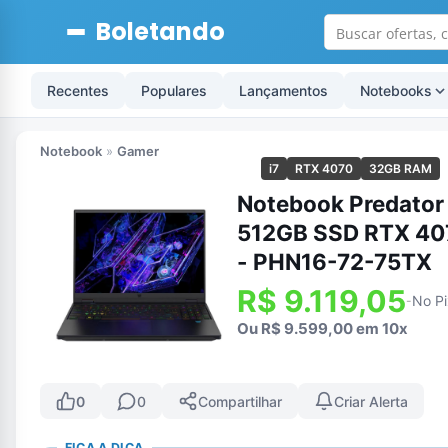
Boletando
Recentes
Populares
Lançamentos
Notebooks
Notebook
»
Gamer
i7
RTX 4070
32GB RAM
Notebook Predator
512GB SSD RTX 40
- PHN16-72-75TX
R$ 9.119,05
No Pi
-
Ou R$ 9.599,00 em 10x
0
0
Compartilhar
Criar Alerta
FICA A DICA