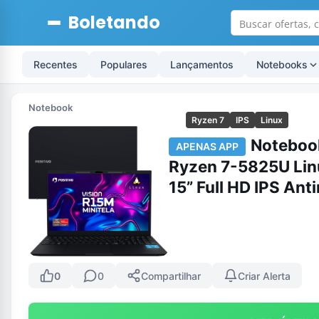
Boletando
Recentes
Populares
Lançamentos
Notebooks
Notebook
Ryzen 7
IPS
Linux
Notebook
APENAS APP
Ryzen 7-5825U Lin
15” Full HD IPS Anti
0
0
Compartilhar
Criar Alerta