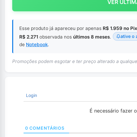
VER ÚLTIM
Esse produto já apareceu por apenas
R$ 1.959 no Pi
ative o 
R$ 2.271
observada nos
últimos 8 meses
.
de
Notebook
.
Promoções podem esgotar e ter preço alterado a qualq
Login
É necessário fazer 
0
COMENTÁRIOS