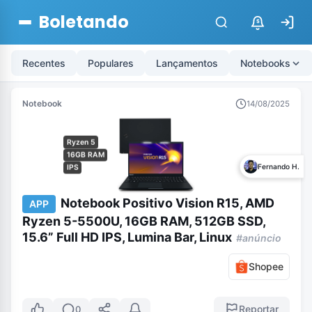
Boletando
$
Recentes
Populares
Lançamentos
Notebooks
Notebook
14/08/2025
Ryzen 5
16GB RAM
Fernando H.
IPS
Notebook Positivo Vision R15, AMD
APP
Ryzen 5-5500U, 16GB RAM, 512GB SSD,
15.6” Full HD IPS, Lumina Bar, Linux
#anúncio
Shopee
Reportar
0