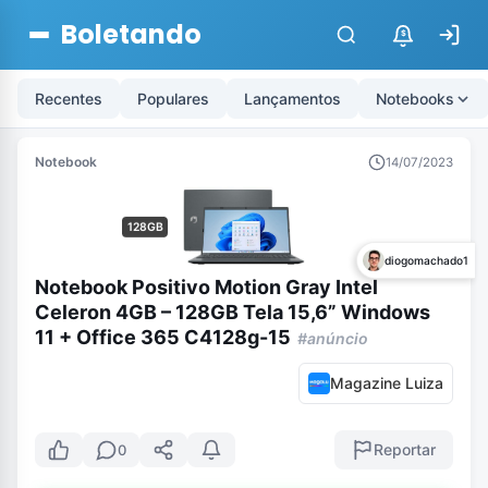
Boletando
$
Recentes
Populares
Lançamentos
Notebooks
Notebook
14/07/2023
128GB
diogomachado1
Notebook Positivo Motion Gray Intel
Celeron 4GB – 128GB Tela 15,6” Windows
11 + Office 365 C4128g-15
#anúncio
Magazine Luiza
Reportar
0