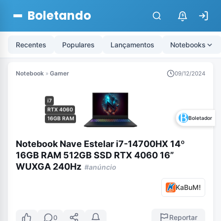
Boletando
$
Recentes
Populares
Lançamentos
Notebooks
Notebook
»
Gamer
09/12/2024
i7
RTX 4060
Boletador
16GB RAM
Notebook Nave Estelar i7-14700HX 14º
16GB RAM 512GB SSD RTX 4060 16”
WUXGA 240Hz
#anúncio
KaBuM!
Reportar
0