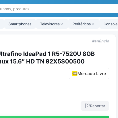
Smartphones
Televisores
Periféricos
Console
#anúncio
ltrafino IdeaPad 1 R5-7520U 8GB
nux 15.6″ HD TN 82X5S00500
Mercado Livre
Reportar