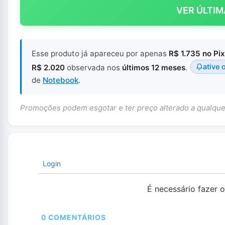
VER ÚLTIM
Esse produto já apareceu por apenas
R$ 1.735 no Pix
ative 
R$ 2.020
observada nos
últimos 12 meses
.
de
Notebook
.
Promoções podem esgotar e ter preço alterado a qualq
Login
É necessário fazer 
0
COMENTÁRIOS