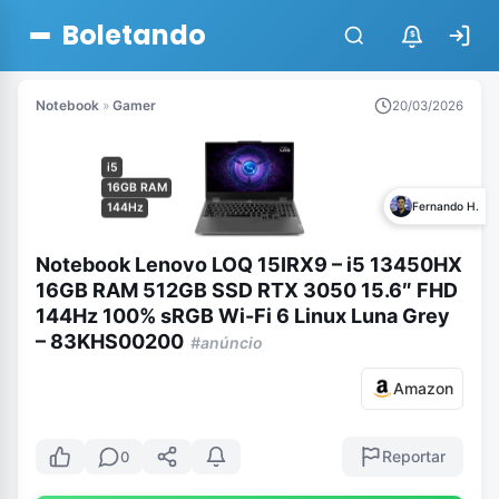
Boletando
$
Notebook
»
Gamer
20/03/2026
i5
16GB RAM
Fernando H.
144Hz
Notebook Lenovo LOQ 15IRX9 – i5 13450HX
16GB RAM 512GB SSD RTX 3050 15.6″ FHD
144Hz 100% sRGB Wi-Fi 6 Linux Luna Grey
– 83KHS00200
#anúncio
Amazon
Reportar
0