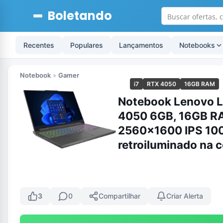
Boletando
Recentes
Populares
Lançamentos
Notebooks
Notebook
»
Gamer
i7
RTX 4050
16GB RAM
Notebook Lenovo Le
4050 6GB, 16GB R
2560×1600 IPS 10
retroiluminado na
3
0
Compartilhar
Criar Alerta