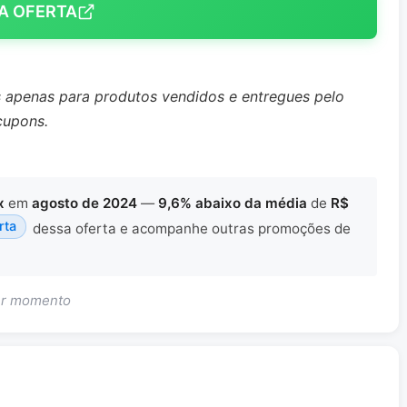
A OFERTA
s apenas para produtos vendidos e entregues pelo
cupons.
x
em
agosto de 2024
—
9,6% abaixo da média
de
R$
rta
dessa oferta e acompanhe outras promoções de
uer momento