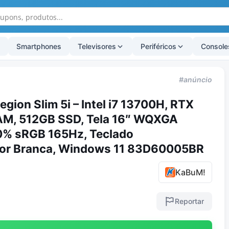
Smartphones
Televisores
Periféricos
Console
#anúncio
gion Slim 5i – Intel i7 13700H, RTX
AM, 512GB SSD, Tela 16″ WQXGA
0% sRGB 165Hz, Teclado
 cor Branca, Windows 11 83D60005BR
KaBuM!
Reportar