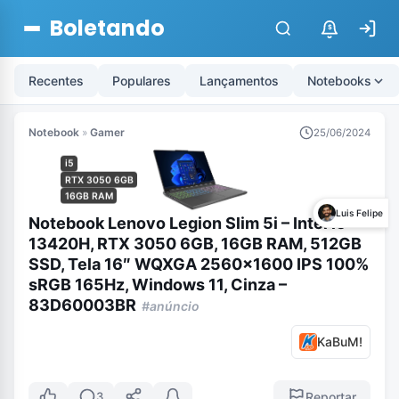
Boletando
$
Recentes
Populares
Lançamentos
Notebooks
Notebook
»
Gamer
25/06/2024
i5
RTX 3050 6GB
16GB RAM
Luis Felipe
Notebook Lenovo Legion Slim 5i – Intel i5
13420H, RTX 3050 6GB, 16GB RAM, 512GB
SSD, Tela 16″ WQXGA 2560×1600 IPS 100%
sRGB 165Hz, Windows 11, Cinza –
83D60003BR
#anúncio
KaBuM!
Reportar
3