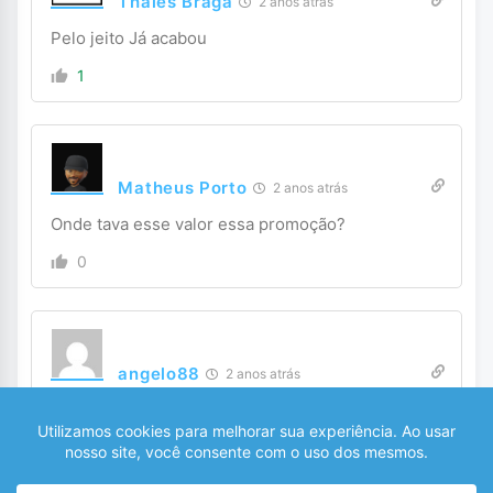
Thales Braga
2 anos atrás
Pelo jeito Já acabou
1
Matheus Porto
2 anos atrás
Onde tava esse valor essa promoção?
0
angelo88
2 anos atrás
Encerrou…
0