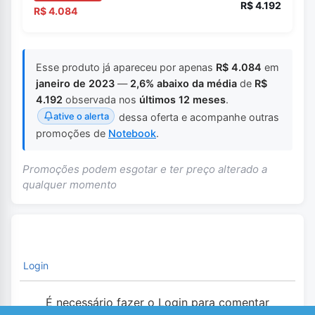
R$ 4.192
R$ 4.084
Esse produto já apareceu por apenas
R$ 4.084
em
janeiro de 2023
—
2,6% abaixo da média
de
R$
4.192
observada nos
últimos 12 meses
.
ative o alerta
dessa oferta e acompanhe outras
promoções de
Notebook
.
Promoções podem esgotar e ter preço alterado a
qualquer momento
Login
É necessário fazer o Login para comentar