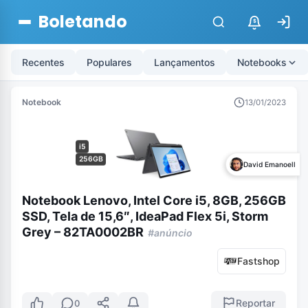
Boletando
$
Recentes
Populares
Lançamentos
Notebooks
Notebook
13/01/2023
i5
256GB
David Emanoell
Notebook Lenovo, Intel Core i5, 8GB, 256GB
SSD, Tela de 15,6″, IdeaPad Flex 5i, Storm
Grey – 82TA0002BR
#anúncio
Fastshop
Reportar
0