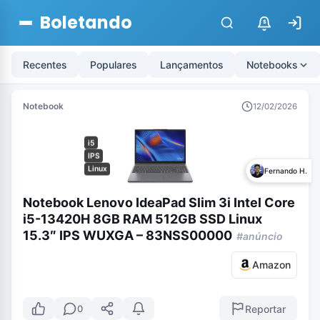
Boletando
$
Recentes
Populares
Lançamentos
Notebooks
Notebook
12/02/2026
i5
IPS
Linux
Fernando H.
Notebook Lenovo IdeaPad Slim 3i Intel Core
i5-13420H 8GB RAM 512GB SSD Linux
15.3″ IPS WUXGA – 83NSS00000
#anúncio
Amazon
Reportar
0