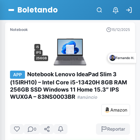
Boletando
$
Notebook
15/12/2025
i5
IPS
Fernando H.
256GB
Notebook Lenovo IdeaPad Slim 3
APP
(15IRH10) – Intel Core i5-13420H 8GB RAM
256GB SSD Windows 11 Home 15.3″ IPS
WUXGA – 83NS0003BR
#anúncio
Amazon
Reportar
0