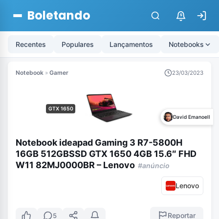
Boletando
$
Recentes
Populares
Lançamentos
Notebooks
Notebook
»
Gamer
23/03/2023
GTX 1650
David Emanoell
Notebook ideapad Gaming 3 R7-5800H
16GB 512GBSSD GTX 1650 4GB 15.6″ FHD
W11 82MJ0000BR – Lenovo
#anúncio
Lenovo
Reportar
5