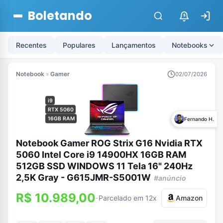
Boletando
$
Recentes
Populares
Lançamentos
Notebooks
Notebook
»
Gamer
02/07/2026
i9
RTX 5060
16GB RAM
Fernando H.
Notebook Gamer ROG Strix G16 Nvidia RTX
5060 Intel Core i9 14900HX 16GB RAM
512GB SSD WINDOWS 11 Tela 16" 240Hz
2,5K Gray - G615JMR-S5001W
#anúncio
R$ 10.989,00
Parcelado em 12x
Amazon
-