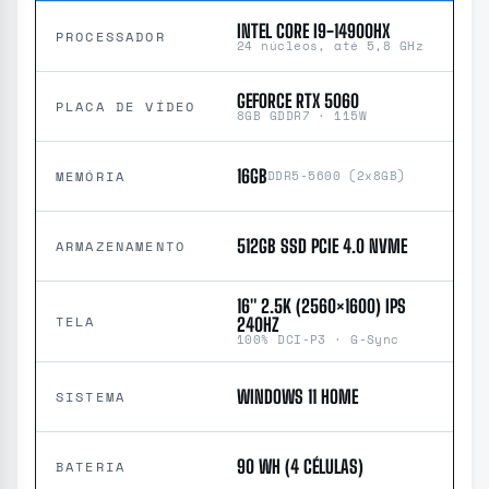
INTEL CORE I9-14900HX
PROCESSADOR
24 núcleos, até 5,8 GHz
GEFORCE RTX 5060
PLACA DE VÍDEO
8GB GDDR7 · 115W
16GB
MEMÓRIA
DDR5-5600 (2x8GB)
512GB SSD PCIE 4.0 NVME
ARMAZENAMENTO
16″ 2.5K (2560×1600) IPS
TELA
240HZ
100% DCI-P3 · G-Sync
WINDOWS 11 HOME
SISTEMA
90 WH (4 CÉLULAS)
BATERIA