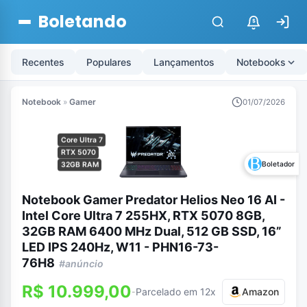
Boletando
$
Recentes
Populares
Lançamentos
Notebooks
Notebook
»
Gamer
01/07/2026
Core Ultra 7
RTX 5070
Boletador
32GB RAM
Notebook Gamer Predator Helios Neo 16 AI -
Intel Core Ultra 7 255HX, RTX 5070 8GB,
32GB RAM 6400 MHz Dual, 512 GB SSD, 16”
LED IPS 240Hz, W11 - PHN16-73-
76H8
#anúncio
R$ 10.999,00
Parcelado em 12x
Amazon
-