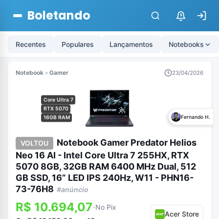
Boletando
$
Recentes
Populares
Lançamentos
Notebooks
Notebook
»
Gamer
23/04/2026
Core Ultra 7
RTX 5070
Fernando H.
16GB RAM
Notebook Gamer Predator Helios
VOLTOU
Neo 16 AI - Intel Core Ultra 7 255HX, RTX
5070 8GB, 32GB RAM 6400 MHz Dual, 512
GB SSD, 16” LED IPS 240Hz, W11 - PHN16-
73-76H8
#anúncio
R$ 10.694,07
No Pix
-
Acer Store