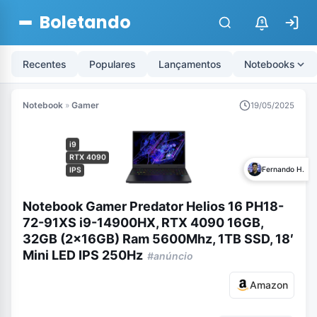
Boletando
$
Recentes
Populares
Lançamentos
Notebooks
Notebook
»
Gamer
19/05/2025
i9
RTX 4090
Fernando H.
IPS
Notebook Gamer Predator Helios 16 PH18-
72-91XS i9-14900HX, RTX 4090 16GB,
32GB (2x16GB) Ram 5600Mhz, 1TB SSD, 18′
Mini LED IPS 250Hz
#anúncio
Amazon