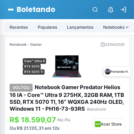
Boletando
$
Recentes
Populares
Lançamentos
Notebooks
Notebook
»
Gamer
23/04/2026
Core™ Ultra 9
RTX 5070
Fernando H.
RTX 5070 Ti
Notebook Gamer Predator Helios
VOLTOU
16 IA - Core™ Ultra 9 275HX, 32GB RAM, 1TB
SSD, RTX 5070 TI, 16” WQXGA 240Hz OLED,
Windows 11 - PH16-73-93RS
#anúncio
R$ 18.599,07
No Pix
-
Acer Store
Ou R$ 21.135,31 em 12x