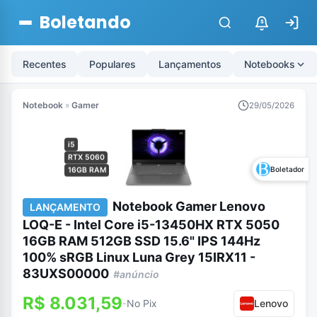
Boletando
$
Recentes
Populares
Lançamentos
Notebooks
Notebook
»
Gamer
29/05/2026
i5
RTX 5060
Boletador
16GB RAM
Notebook Gamer Lenovo
LANÇAMENTO
LOQ-E - Intel Core i5-13450HX RTX 5050
16GB RAM 512GB SSD 15.6" IPS 144Hz
100% sRGB Linux Luna Grey 15IRX11 -
83UXS00000
#anúncio
R$ 8.031,59
No Pix
Lenovo
-