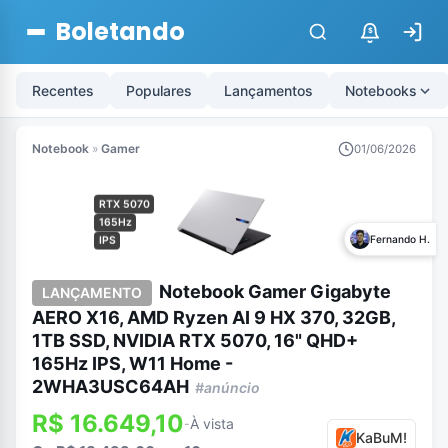
Boletando
$
Recentes
Populares
Lançamentos
Notebooks
Notebook
»
Gamer
01/06/2026
RTX 5070
165Hz
Fernando H.
IPS
Notebook Gamer Gigabyte
LANÇAMENTO
AERO X16, AMD Ryzen AI 9 HX 370, 32GB,
1TB SSD, NVIDIA RTX 5070, 16" QHD+
165Hz IPS, W11 Home -
2WHA3USC64AH
#anúncio
R$ 16.649,10
À vista
-
KaBuM!