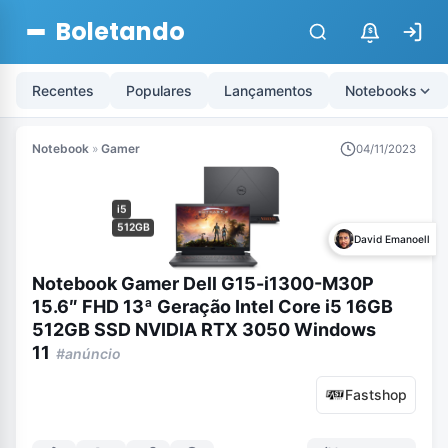
Boletando
$
Recentes
Populares
Lançamentos
Notebooks
Notebook
»
Gamer
04/11/2023
i5
512GB
David Emanoell
Notebook Gamer Dell G15-i1300-M30P
15.6″ FHD 13ª Geração Intel Core i5 16GB
512GB SSD NVIDIA RTX 3050 Windows
11
#anúncio
Fastshop