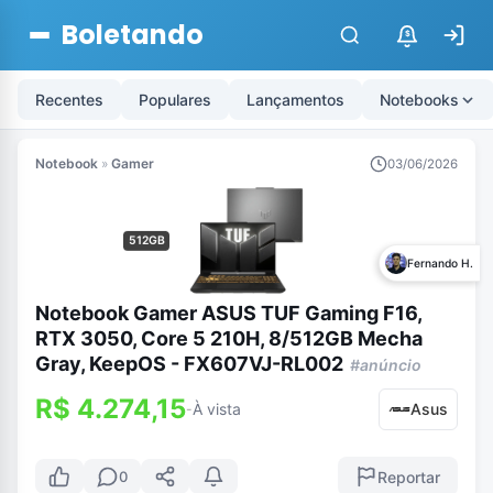
Boletando
$
Recentes
Populares
Lançamentos
Notebooks
Notebook
»
Gamer
03/06/2026
512GB
Fernando H.
Notebook Gamer ASUS TUF Gaming F16,
RTX 3050, Core 5 210H, 8/512GB Mecha
Gray, KeepOS - FX607VJ-RL002
#anúncio
R$ 4.274,15
À vista
Asus
-
Reportar
0