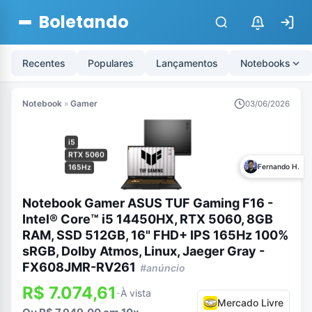
Boletando
$
Recentes
Populares
Lançamentos
Notebooks
Notebook
»
Gamer
03/06/2026
i5
RTX 5060
Fernando H.
165Hz
Notebook Gamer ASUS TUF Gaming F16 -
Intel® Core™ i5 14450HX, RTX 5060, 8GB
RAM, SSD 512GB, 16" FHD+ IPS 165Hz 100%
sRGB, Dolby Atmos, Linux, Jaeger Gray -
FX608JMR-RV261
#anúncio
R$ 7.074,61
À vista
-
Mercado Livre