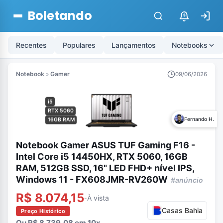
Boletando
$
Recentes
Populares
Lançamentos
Notebooks
Notebook
»
Gamer
09/06/2026
i5
RTX 5060
Fernando H.
16GB RAM
Notebook Gamer ASUS TUF Gaming F16 -
Intel Core i5 14450HX, RTX 5060, 16GB
RAM, 512GB SSD, 16" LED FHD+ nível IPS,
Windows 11 - FX608JMR-RV260W
#anúncio
R$ 8.074,15
À vista
-
Casas Bahia
Preço Histórico
Ou R$ 8.739,08 em 10x