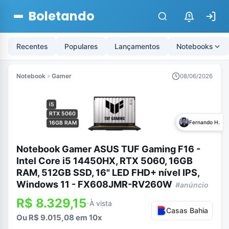
Boletando
$
Recentes
Populares
Lançamentos
Notebooks
Notebook
»
Gamer
08/06/2026
i5
RTX 5060
Fernando H.
16GB RAM
Notebook Gamer ASUS TUF Gaming F16 -
Intel Core i5 14450HX, RTX 5060, 16GB
RAM, 512GB SSD, 16" LED FHD+ nível IPS,
Windows 11 - FX608JMR-RV260W
#anúncio
R$ 8.329,15
À vista
-
Casas Bahia
Ou R$ 9.015,08 em 10x