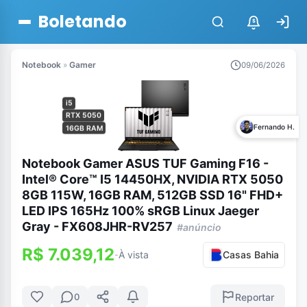
Boletando
$
Notebook
»
Gamer
09/06/2026
i5
RTX 5050
Fernando H.
16GB RAM
Notebook Gamer ASUS TUF Gaming F16 -
Intel® Core™ I5 14450HX, NVIDIA RTX 5050
8GB 115W, 16GB RAM, 512GB SSD 16" FHD+
LED IPS 165Hz 100% sRGB Linux Jaeger
Gray - FX608JHR-RV257
#anúncio
R$ 7.039,12
À vista
Casas Bahia
-
Reportar
0