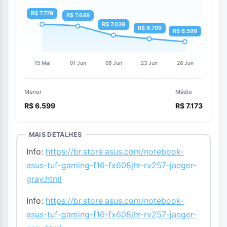
Menor
Médio
R$ 6.599
R$ 7.173
MAIS DETALHES
Info:
https://br.store.asus.com/notebook-
asus-tuf-gaming-f16-fx608jhr-rv257-jaeger-
gray.html
Info:
https://br.store.asus.com/notebook-
asus-tuf-gaming-f16-fx608jhr-rv257-jaeger-