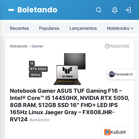
Boletando
$
Recentes
Populares
Lançamentos
Notebooks
Notebook
»
Gamer
10/03/2026
i5
RTX 5050
Fernando H.
165Hz
Notebook Gamer ASUS TUF Gaming F16 –
Intel® Core™ I5 14450HX, NVIDIA RTX 5050,
8GB RAM, 512GB SSD 16″ FHD+ LED IPS
165Hz Linux Jaeger Gray – FX608JHR-
RV124
#anúncio
KaBuM!