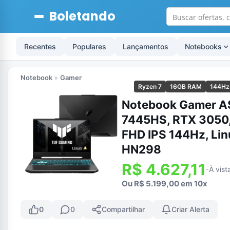
Boletando
Recentes
Populares
Lançamentos
Notebooks
Notebook
»
Gamer
Ryzen 7
16GB RAM
144Hz
Notebook Gamer A
7445HS, RTX 3050
FHD IPS 144Hz, Lin
HN298
R$ 4.627,11
À vist
-
Ou R$ 5.199,00 em 10x
0
0
Compartilhar
Criar Alerta