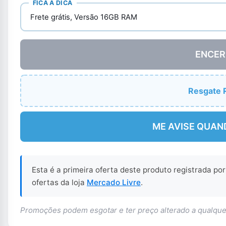
FICA A DICA
Frete grátis, Versão 16GB RAM
ENCER
Resgate 
ME AVISE QUAN
Esta é a primeira oferta deste produto registrada po
ofertas da loja
Mercado Livre
.
Promoções podem esgotar e ter preço alterado a qualq