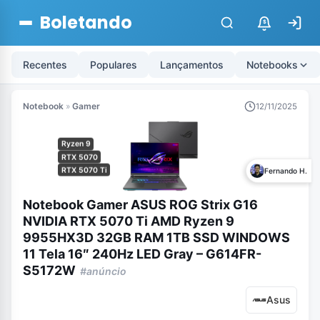
Boletando
$
Recentes
Populares
Lançamentos
Notebooks
Notebook
»
Gamer
12/11/2025
Ryzen 9
RTX 5070
RTX 5070 Ti
Fernando H.
Notebook Gamer ASUS ROG Strix G16
NVIDIA RTX 5070 Ti AMD Ryzen 9
9955HX3D 32GB RAM 1TB SSD WINDOWS
11 Tela 16″ 240Hz LED Gray – G614FR-
S5172W
#anúncio
Asus