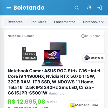
Boletando
$
Recentes
Populares
Lançamentos
Notebooks
Notebook
»
Gamer
há 19 horas
i9
RTX 5070
Fernando H.
32GB RAM
Notebook Gamer ASUS ROG Strix G16 - Intel
Core i9 14900HX, Nvidia RTX 5070 115W,
32GB RAM, 1TB SSD, WINDOWS 11 Home,
Tela 16" 2.5K IPS 240Hz 3ms LED, Cinza -
G615JPR-S5001W
#anúncio
R$ 12.695,08
À vista
-
Mercado Livre