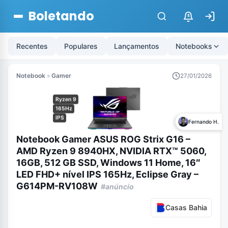
Boletando
$
Recentes
Populares
Lançamentos
Notebooks
Notebook
»
Gamer
27/01/2026
Ryzen 9
165Hz
IPS
Fernando H.
Notebook Gamer ASUS ROG Strix G16 –
AMD Ryzen 9 8940HX, NVIDIA RTX™ 5060,
16GB, 512 GB SSD, Windows 11 Home, 16″
LED FHD+ nível IPS 165Hz, Eclipse Gray –
G614PM-RV108W
#anúncio
Casas Bahia