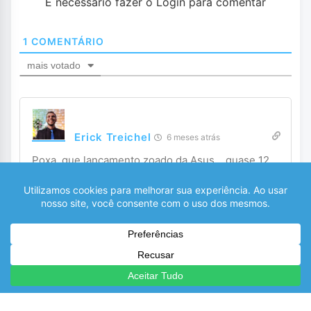
É necessário fazer o Login para comentar
1
COMENTÁRIO
mais votado
Erick Treichel
6 meses atrás
Poxa, que lançamento zoado da Asus… quase 12
mil reais e não tem nem tela QHD 🥸😵
1