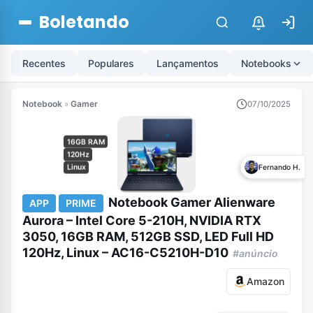
Boletando
$
Recentes
Populares
Lançamentos
Notebooks
Notebook
»
Gamer
07/10/2025
16GB RAM
120Hz
Linux
Fernando H.
Notebook Gamer Alienware
APP
PRIME
Aurora – Intel Core 5-210H, NVIDIA RTX
3050, 16GB RAM, 512GB SSD, LED Full HD
120Hz, Linux – AC16-C5210H-D10
#anúncio
Amazon