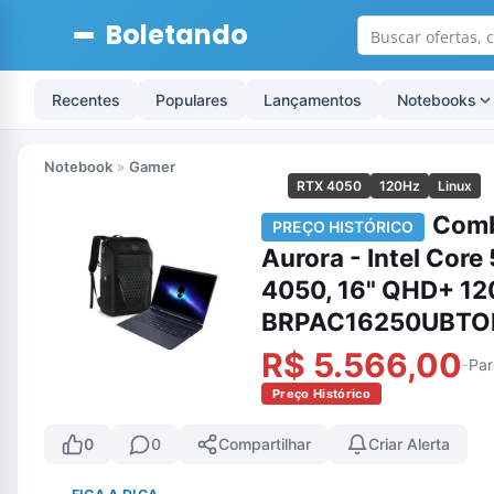
Boletando
Recentes
Populares
Lançamentos
Notebooks
Notebook
»
Gamer
RTX 4050
120Hz
Linux
Comb
PREÇO HISTÓRICO
Aurora - Intel Cor
4050, 16" QHD+ 120
BRPAC16250UBTOHZ
R$ 5.566,00
Par
-
Preço Histórico
0
0
Compartilhar
Criar Alerta