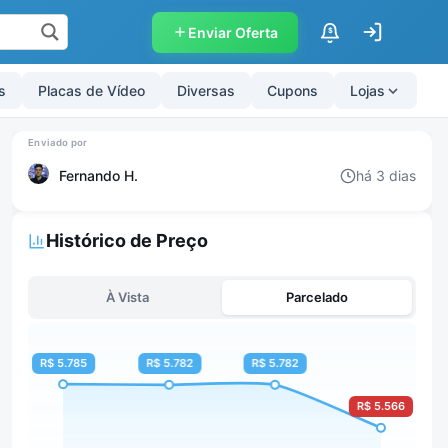
Enviar Oferta
$
s
Placas de Vídeo
Diversas
Cupons
Lojas
Fernando H.
há 3 dias
Histórico de Preço
À Vista
Parcelado