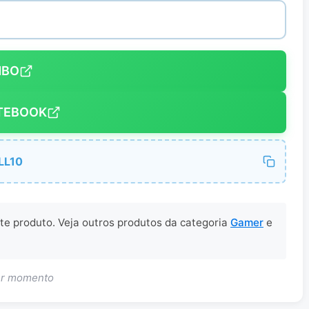
MBO
TEBOOK
LL10
ste produto. Veja outros produtos da categoria
Gamer
e
uer momento