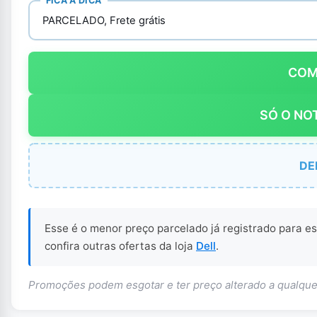
FICA A DICA
PARCELADO, Frete grátis
CO
SÓ O NO
DE
Esse é o menor preço parcelado já registrado para e
confira outras ofertas da loja
Dell
.
Promoções podem esgotar e ter preço alterado a qualq