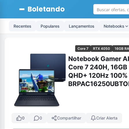
Boletando
Recentes
Populares
Lançamentos
Notebooks
Core 7
RTX 4050
16GB R
Notebook Gamer Ali
Core 7 240H, 16GB
QHD+ 120Hz 100% s
BRPAC16250UBTO
0
0
Compartilhar
Criar Alerta