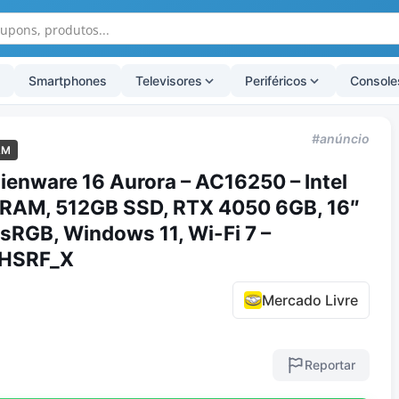
Smartphones
Televisores
Periféricos
Console
#anúncio
AM
enware 16 Aurora – AC16250 – Intel
 RAM, 512GB SSD, RTX 4050 6GB, 16″
RGB, Windows 11, Wi-Fi 7 –
HSRF_X
Mercado Livre
Reportar