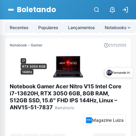
Boletando
$
Recentes
Populares
Lançamentos
Notebooks
Notebook
»
Gamer
21/11/2025
i7
RTX 3050 6GB
144Hz
Fernando H.
Notebook Gamer Acer Nitro V15 Intel Core
i7-13620H, RTX 3050 6GB, 8GB RAM,
512GB SSD, 15.6″ FHD IPS 144Hz, Linux –
ANV15-51-7837
#anúncio
Magazine Luiza