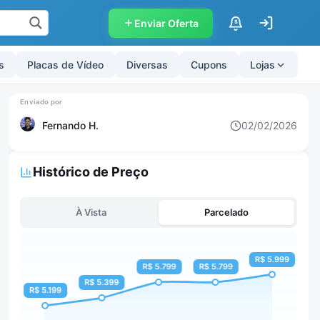
Enviar Oferta
$
s
Placas de Vídeo
Diversas
Cupons
Lojas
Fernando H.
02/02/2026
Histórico de Preço
À Vista
Parcelado