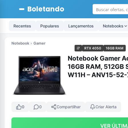
Boletando
Recentes
Populares
Lançamentos
Notebooks
Notebook
»
Gamer
i7
RTX 4050
16GB RAM
Notebook Gamer Ac
16GB RAM, 512GB SS
W11H – ANV15-52-
0
0
Compartilhar
Criar Alerta
VER ÚLTIM