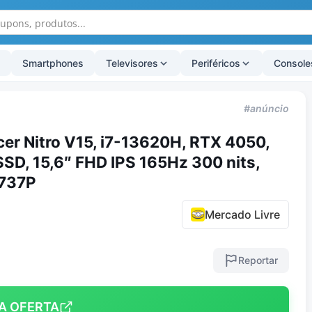
Smartphones
Televisores
Periféricos
Console
#anúncio
er Nitro V15, i7-13620H, RTX 4050,
D, 15,6″ FHD IPS 165Hz 300 nits,
737P
Mercado Livre
Reportar
A OFERTA