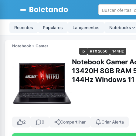
Boletando
Recentes
Populares
Lançamentos
Notebooks
Notebook
»
Gamer
i5
RTX 2050
144Hz
Notebook Gamer Ac
13420H 8GB RAM 5
144Hz Windows 11
2
0
Compartilhar
Criar Alerta