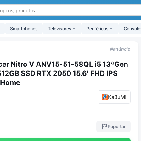
Smartphones
Televisores
Periféricos
Console
#anúncio
er Nitro V ANV15-51-58QL i5 13ªGen
12GB SSD RTX 2050 15.6′ FHD IPS
 Home
KaBuM!
Reportar