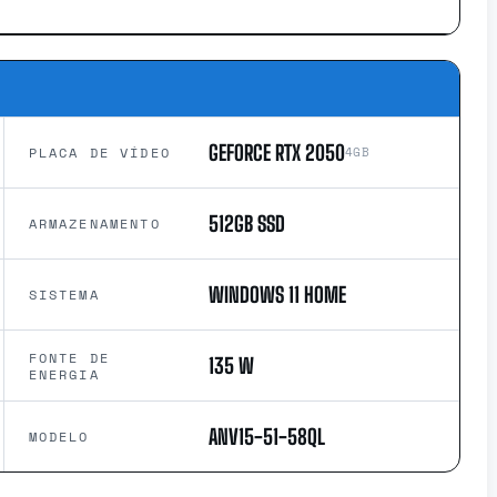
GEFORCE RTX 2050
PLACA DE VÍDEO
4GB
512GB SSD
ARMAZENAMENTO
WINDOWS 11 HOME
SISTEMA
FONTE DE
135 W
ENERGIA
ANV15-51-58QL
MODELO