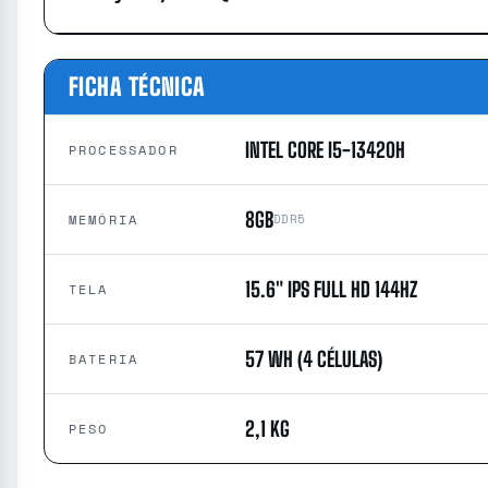
FICHA TÉCNICA
INTEL CORE I5-13420H
PROCESSADOR
8GB
MEMÓRIA
DDR5
15.6″ IPS FULL HD 144HZ
TELA
57 WH (4 CÉLULAS)
BATERIA
2,1 KG
PESO